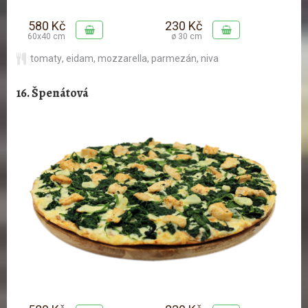
580 Kč
230 Kč
60x40 cm
ø 30 cm
tomaty
,
eidam
,
mozzarella
,
parmezán
,
niva
16. Špenátová