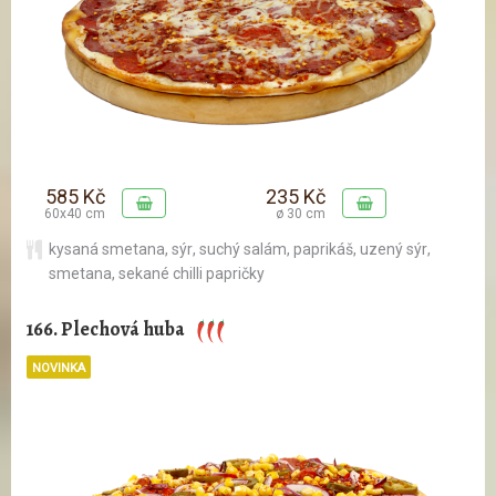
585 Kč
235 Kč
60x40 cm
ø 30 cm
kysaná smetana
,
sýr
,
suchý salám
,
paprikáš
,
uzený sýr
,
smetana
,
sekané chilli papričky
166. Plechová huba
NOVINKA