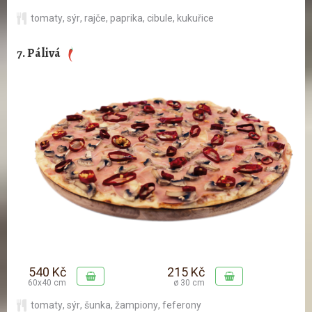
tomaty
,
sýr
,
rajče
,
paprika
,
cibule
,
kukuřice
7. Pálivá
540 Kč
215 Kč
60x40 cm
ø 30 cm
tomaty
,
sýr
,
šunka
,
žampiony
,
feferony