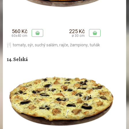
560 Kč
225 Kč
60x40 cm
ø 30 cm
tomaty
,
sýr
,
suchý salám
,
rajče
,
žampiony
,
tuňák
14. Selská