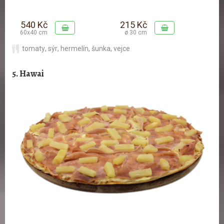
540 Kč
215 Kč
60x40 cm
ø 30 cm
tomaty
,
sýr
,
hermelín
,
šunka
,
vejce
5. Hawai