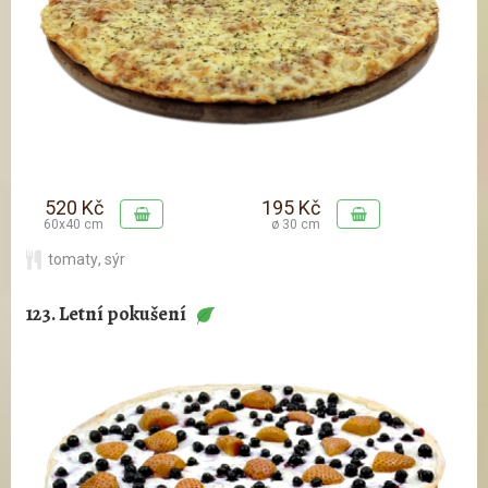
520 Kč
195 Kč
60x40 cm
ø 30 cm
tomaty
,
sýr
123. Letní pokušení