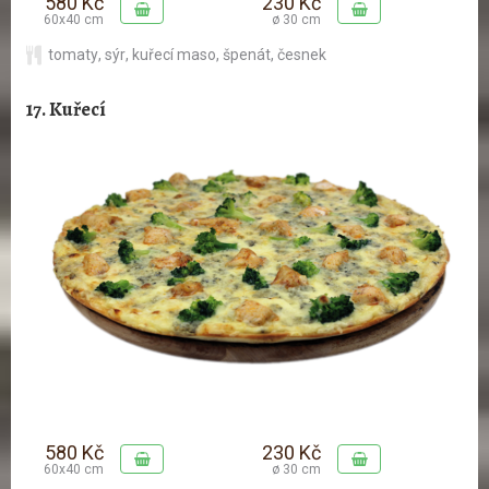
580 Kč
230 Kč
60x40 cm
ø 30 cm
tomaty
,
sýr
,
kuřecí maso
,
špenát
,
česnek
17. Kuřecí
580 Kč
230 Kč
60x40 cm
ø 30 cm