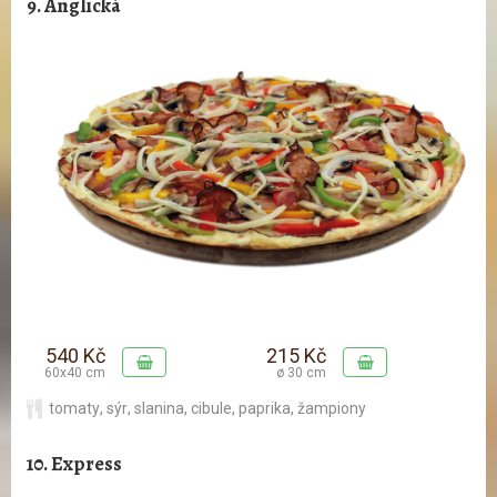
9. Anglická
540 Kč
215 Kč
60x40 cm
ø 30 cm
tomaty
,
sýr
,
slanina
,
cibule
,
paprika
,
žampiony
10. Express