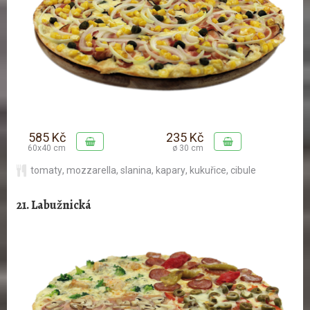
585 Kč
235 Kč
60x40 cm
ø 30 cm
tomaty
,
mozzarella
,
slanina
,
kapary
,
kukuřice
,
cibule
21. Labužnická