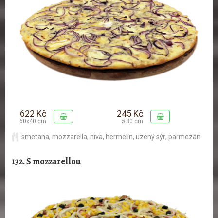
622 Kč
245 Kč
60x40 cm
ø 30 cm
smetana
,
mozzarella
,
niva
,
hermelín
,
uzený sýr
,
parmezán
132. S mozzarellou