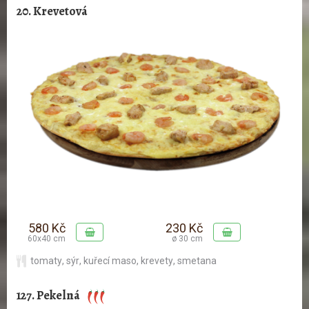
20. Krevetová
580 Kč
230 Kč
60x40 cm
ø 30 cm
tomaty
,
sýr
,
kuřecí maso
,
krevety
,
smetana
127. Pekelná