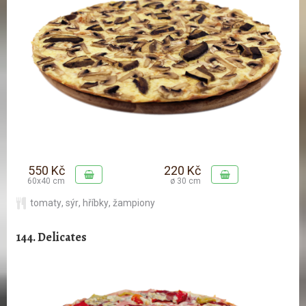
550 Kč
220 Kč
60x40 cm
ø 30 cm
tomaty
,
sýr
,
hříbky
,
žampiony
144. Delicates