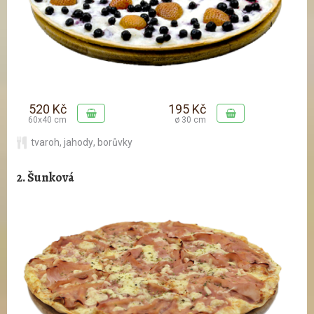
520 Kč
195 Kč
60x40 cm
ø 30 cm
tvaroh
,
jahody
,
borůvky
2. Šunková