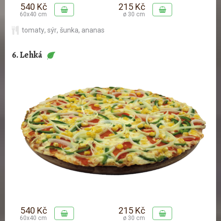
540 Kč
215 Kč
60x40 cm
ø 30 cm
tomaty
,
sýr
,
šunka
,
ananas
6. Lehká
540 Kč
215 Kč
60x40 cm
ø 30 cm