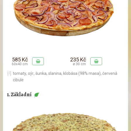
585 Kč
235 Kč
60x40 cm
ø 30 cm
tomaty
,
sýr
,
šunka
,
slanina
,
klobása (98% masa)
,
červená
cibule
1. Základní