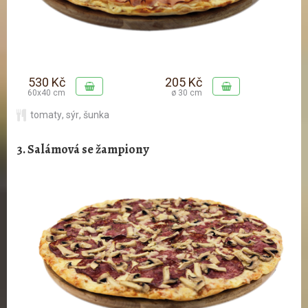
530 Kč
205 Kč
60x40 cm
ø 30 cm
tomaty
,
sýr
,
šunka
3. Salámová se žampiony