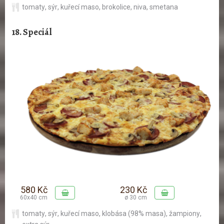
tomaty
,
sýr
,
kuřecí maso
,
brokolice
,
niva
,
smetana
18. Speciál
580 Kč
230 Kč
60x40 cm
ø 30 cm
tomaty
,
sýr
,
kuřecí maso
,
klobása (98% masa)
,
žampiony
,