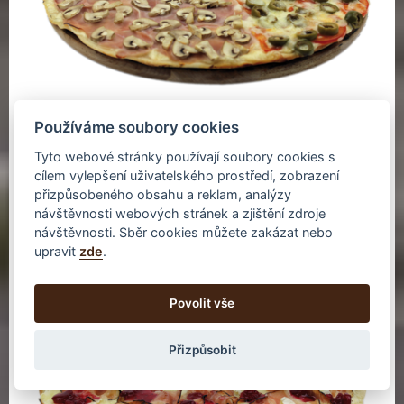
Používáme soubory cookies
585 Kč
235 Kč
Tyto webové stránky používají soubory cookies s
60x40 cm
ø 30 cm
cílem vylepšení uživatelského prostředí, zobrazení
tomaty
,
sýr
,
šunka
,
žampiony
,
kuřecí maso
,
brokolice
,
niva
,
přizpůsobeného obsahu a reklam, analýzy
rajče
,
olivy
,
mozzarella
,
klobása (98% masa)
,
beraní rohy
návštěvnosti webových stránek a zjištění zdroje
návštěvnosti. Sběr cookies můžete zakázat nebo
upravit
zde
.
125. Brusinková
Povolit vše
Přizpůsobit