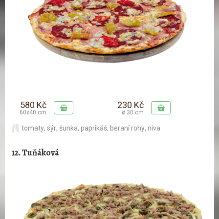
580 Kč
230 Kč
60x40 cm
ø 30 cm
tomaty
,
sýr
,
šunka
,
paprikáš
,
beraní rohy
,
niva
12. Tuňáková