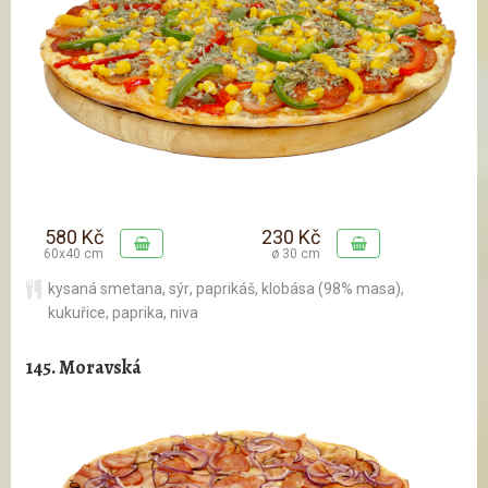
580 Kč
230 Kč
60x40 cm
ø 30 cm
kysaná smetana
,
sýr
,
paprikáš
,
klobása (98% masa)
,
kukuřice
,
paprika
,
niva
145. Moravská