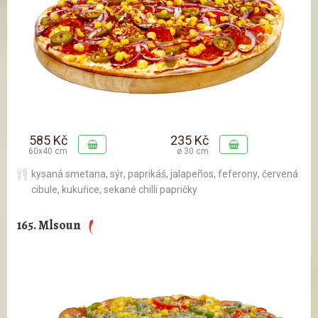
585 Kč
235 Kč
60x40 cm
ø 30 cm
kysaná smetana
,
sýr
,
paprikáš
,
jalapeños
,
feferony
,
červená
cibule
,
kukuřice
,
sekané chilli papričky
165. Mlsoun