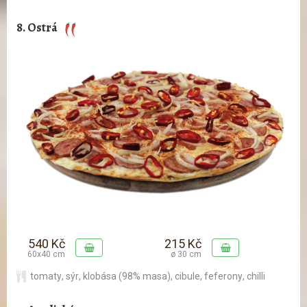
8. Ostrá
540 Kč
215 Kč
60x40 cm
ø 30 cm
tomaty
,
sýr
,
klobása (98% masa)
,
cibule
,
feferony
,
chilli