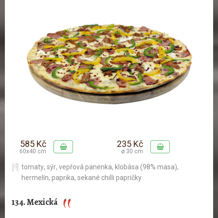
585 Kč
235 Kč
60x40 cm
ø 30 cm
tomaty
,
sýr
,
vepřová panenka
,
klobása (98% masa)
,
hermelín
,
paprika
,
sekané chilli papričky
134. Mexická