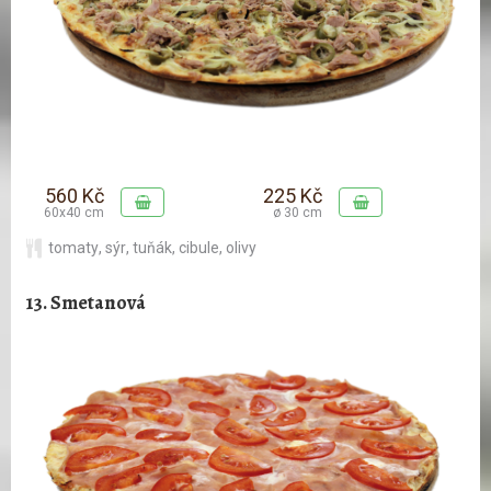
560 Kč
225 Kč
60x40 cm
ø 30 cm
tomaty
,
sýr
,
tuňák
,
cibule
,
olivy
13. Smetanová