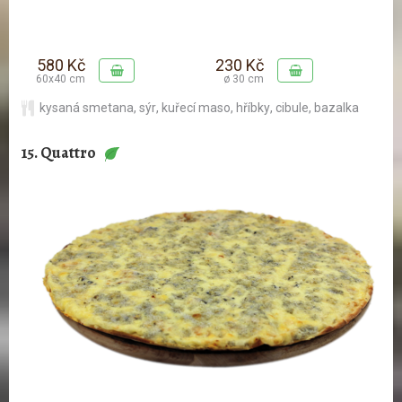
580 Kč
230 Kč
60x40 cm
ø 30 cm
kysaná smetana
,
sýr
,
kuřecí maso
,
hříbky
,
cibule
,
bazalka
15. Quattro