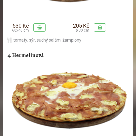
530 Kč
205 Kč
60x40 cm
ø 30 cm
tomaty
,
sýr
,
suchý salám
,
žampiony
4. Hermelínová