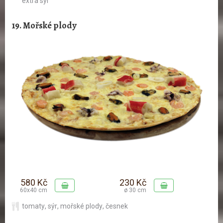
extra sýr
19. Mořské plody
580 Kč
230 Kč
60x40 cm
ø 30 cm
tomaty
,
sýr
,
mořské plody
,
česnek