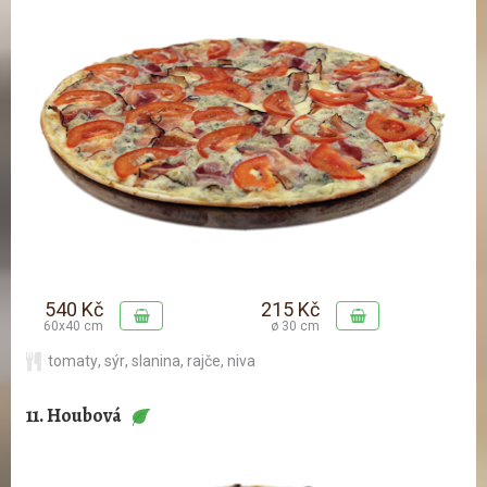
540 Kč
215 Kč
60x40 cm
ø 30 cm
tomaty
,
sýr
,
slanina
,
rajče
,
niva
11. Houbová