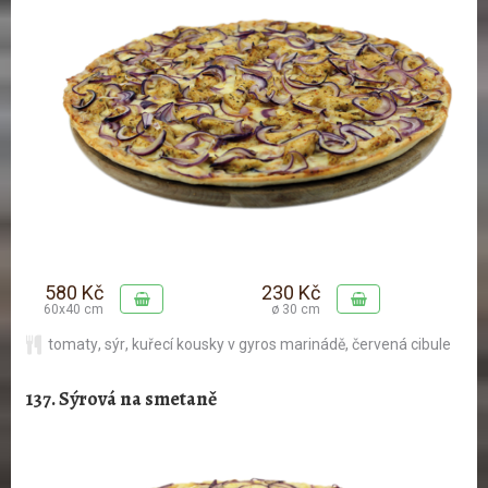
580 Kč
230 Kč
60x40 cm
ø 30 cm
tomaty
,
sýr
,
kuřecí kousky v gyros marinádě
,
červená cibule
137. Sýrová na smetaně