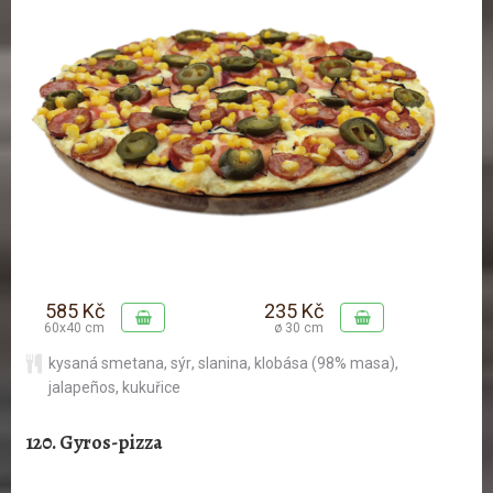
585 Kč
235 Kč
60x40 cm
ø 30 cm
kysaná smetana
,
sýr
,
slanina
,
klobása (98% masa)
,
jalapeños
,
kukuřice
120. Gyros-pizza