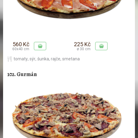
560 Kč
225 Kč
60x40 cm
ø 30 cm
tomaty
,
sýr
,
šunka
,
rajče
,
smetana
102. Gurmán