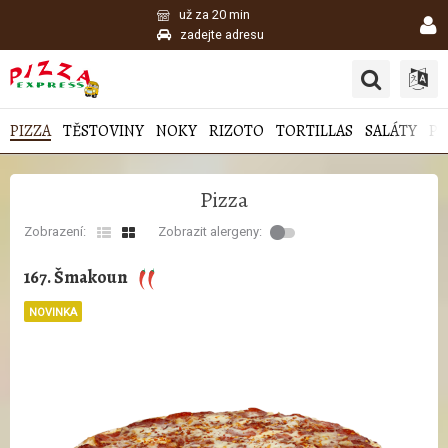
už za 20 min
zadejte adresu
PIZZA
TĚSTOVINY
NOKY
RIZOTO
TORTILLAS
SALÁTY
PI
Pizza
Zobrazení:
Zobrazit alergeny:
167. Šmakoun
NOVINKA